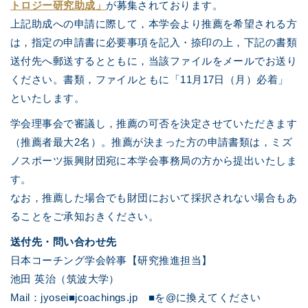
トロジー研究助成」
が募集されております。
上記助成への申請に際して，本学会より推薦を希望される方
は，指定の申請書に必要事項を記入・捺印の上，下記の書類
送付先へ郵送するとともに，当該ファイルをメールでお送り
ください。書類，ファイルともに「11月17日（月）必着」
といたします。
学会理事会で審議し，推薦の可否を決定させていただきます
（推薦者最大2名）。推薦が決まった方の申請書類は，ミズ
ノスポーツ振興財団宛に本学会事務局の方から提出いたしま
す。
なお，推薦した場合でも財団において採択されない場合もあ
ることをご承知おきください。
送付先・問い合わせ先
日本コーチング学会幹事【研究推進担当】
池田 英治（筑波大学）
Mail：jyosei■jcoachings.jp ■を@に換えてください