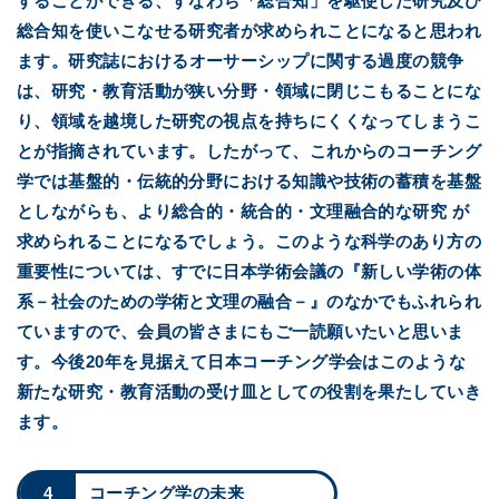
することができる、すなわち「総合知」を駆使した研究及び
総合知を使いこなせる研究者が求められことになると思われ
ます。
研究誌におけるオーサーシップに関する過度の競争
は、研究・教育活動が狭い分野・領域に閉じこもることにな
り、領域を越境した研究の視点を持ちにくくなってしまうこ
とが指摘されています。したがって、これからのコーチング
学では基盤的・伝統的分野における知識や技術の蓄積を基盤
としながらも、より総合的・統合的・文理融合的な研究 が
求められることになるでしょう。このような科学のあり方の
重要性については、すでに日本学術会議の『新しい学術の体
系－社会のための学術と文理の融合－』のなかでもふれられ
ていますので、会員の皆さまにもご一読願いたいと思いま
す。今後20年を見据えて日本コーチング学会はこのような
新たな研究・教育活動の受け皿としての役割を果たしていき
ます。
4
コーチング学の未来