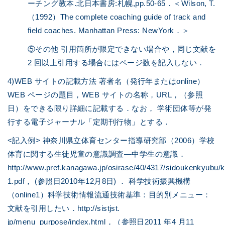
ーチング教本.北日本書房:札幌,pp.50-65．＜Wilson, T.
（1992）The complete coaching guide of track and
field coaches. Manhattan Press: NewYork．＞
⑤その他 引用箇所が限定できない場合や，同じ文献を
2 回以上引用する場合にはページ数を記入しない．
4)WEB サイトの記載方法 著者名（発行年またはonline）
WEB ページの題目，WEB サイトの名称，URL，（参照
日）をできる限り詳細に記載する．なお， 学術団体等が発
行する電子ジャーナル「定期刊行物」とする．
<記入例> 神奈川県立体育センター指導研究部（2006）学校
体育に関する生徒児童の意識調査―中学生の意識．
http://www.pref.kanagawa.jp/osirase/40/4317/sidoukenkyubu/
1.pdf， (参照日2010年12月8日) ． 科学技術振興機構
（online1）科学技術情報流通技術基準：目的別メニュー：
文献を引用したい．http://sistjst.
jp/menu_purpose/index.html，（参照日2011 年4 月11