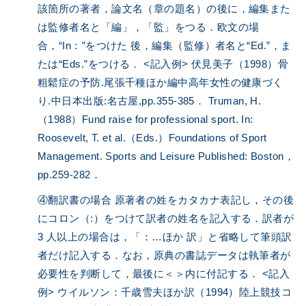
該箇所の著者，論文名（章の題名）の後に，編集また
は監修者名と「編」，「監」をつる．欧文の場
合，“In：”をつけた 後，編集（監修）者名と“Ed.”，ま
たは“Eds.”をつける． <記入例> 伏見美子（1998）骨
粗鬆症の予防.尾張千種ほか編中高年女性の健康づく
り.中日本出版:名古屋,pp.355-385． Truman, H.
（1988）Fund raise for professional sport. In:
Roosevelt, T. et al.（Eds.）Foundations of Sport
Management. Sports and Leisure Published: Boston，
pp.259-282．
④翻訳書の場合 原著者の姓をカタカナ表記し，その後
にコロン（:）をつけて訳者の姓名を記入する．訳者が
3 人以上の場合は，「：…ほか 訳」と省略して筆頭訳
者だけ記入する．なお，原典の書誌データは執筆者が
必要性を判断して，最後に＜＞内に付記する． <記入
例> ウイルソン：千歳雪夫ほか訳（1994）陸上競技コ