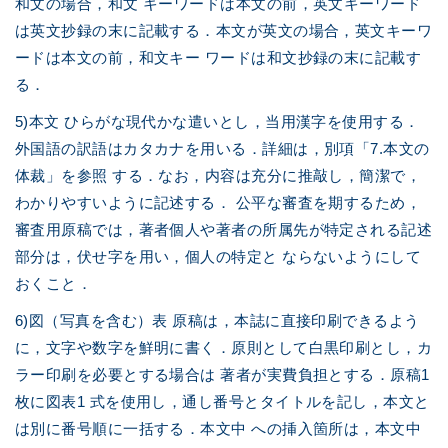
和文の場合，和文 キーワードは本文の前，英文キーワード
は英文抄録の末に記載する．本文が英文の場合，英文キーワ
ードは本文の前，和文キー ワードは和文抄録の末に記載す
る．
5)本文 ひらがな現代かな遣いとし，当用漢字を使用する．
外国語の訳語はカタカナを用いる．詳細は，別項「7.本文の
体裁」を参照 する．なお，内容は充分に推敲し，簡潔で，
わかりやすいように記述する． 公平な審査を期するため，
審査用原稿では，著者個人や著者の所属先が特定される記述
部分は，伏せ字を用い，個人の特定と ならないようにして
おくこと．
6)図（写真を含む）表 原稿は，本誌に直接印刷できるよう
に，文字や数字を鮮明に書く．原則として白黒印刷とし，カ
ラー印刷を必要とする場合は 著者が実費負担とする．原稿1
枚に図表1 式を使用し，通し番号とタイトルを記し，本文と
は別に番号順に一括する．本文中 への挿入箇所は，本文中