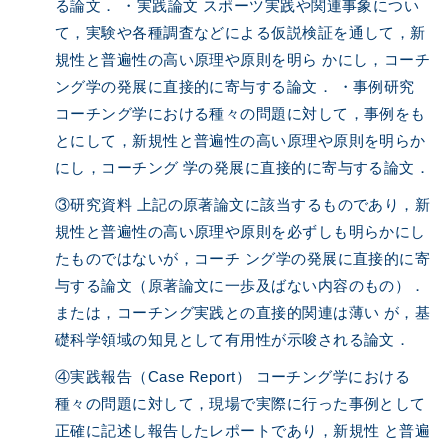
る論文． ・実践論文 スポーツ実践や関連事象につい
て，実験や各種調査などによる仮説検証を通して，新
規性と普遍性の高い原理や原則を明ら かにし，コーチ
ング学の発展に直接的に寄与する論文． ・事例研究
コーチング学における種々の問題に対して，事例をも
とにして，新規性と普遍性の高い原理や原則を明らか
にし，コーチング 学の発展に直接的に寄与する論文．
③研究資料 上記の原著論文に該当するものであり，新
規性と普遍性の高い原理や原則を必ずしも明らかにし
たものではないが，コーチ ング学の発展に直接的に寄
与する論文（原著論文に一歩及ばない内容のもの）．
または，コーチング実践との直接的関連は薄い が，基
礎科学領域の知見として有用性が示唆される論文．
④実践報告（Case Report） コーチング学における
種々の問題に対して，現場で実際に行った事例として
正確に記述し報告したレポートであり，新規性 と普遍