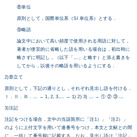
⑧単位
原則として，国際単位系（SI 単位系）とする．
⑨略語
論文中において高い頻度で使用される用語に対して，
著者が便宜的に省略した語を用いる場合は，初出時に
略さずに明記し，（以下「…」と略す）と添え書きを
してから，以後その略語を用いるようにする．
2)章立て
原則として，下記の通りとし，それぞれ見出し語を付ける．
Ⅰ．Ⅱ．Ⅲ．… → 1, 2, 3,… → 1) 2) 3) … → ① ② ③ …
3)注記
注記をつける場合，文中の当該箇所に「注1）」「注2）」
のように上付文字を用いて連番号をつけ，本文と文献との間
に，一括して番号順に記載する．なお，見出し語は「注記」