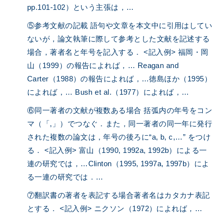
pp.101-102）という主張は，…
⑤参考文献の記載 語句や文章を本文中に引用はしてい
ないが，論文執筆に際して参考とした文献を記述する
場合，著者名と年号を記入する． <記入例> 福岡・岡
山（1999）の報告によれば，… Reagan and
Carter（1988）の報告によれば，…徳島ほか（1995）
によれば，… Bush et al.（1977）によれば，…
⑥同一著者の文献が複数ある場合 括弧内の年号をコン
マ（「,」）でつなぐ．また，同一著者の同一年に発行
された複数の論文は，年号の後ろに“a, b, c,…” をつけ
る． <記入例> 富山（1990, 1992a, 1992b）による一
連の研究では，…Clinton（1995, 1997a, 1997b）によ
る一連の研究では．…
⑦翻訳書の著者を表記する場合著者名はカタカナ表記
とする． <記入例> ニクソン（1972）によれば，…