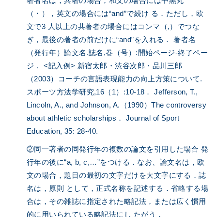
著者名は，共著の場合，和文の場合には中黒丸
（・），英文の場合には“and”で続け る．ただし，欧
文で3 人以上の共著者の場合にはコンマ（,）でつな
ぎ，最後の著者の前だけに“and”を入れる． 著者名
（発行年）論文名.誌名,巻（号）:開始ページ-終了ペー
ジ． <記入例> 新宿太郎・渋谷次郎・品川三郎
（2003）コーチの言語表現能力の向上方策について.
スポーツ方法学研究,16（1）:10-18． Jefferson, T.,
Lincoln, A., and Johnson, A.（1990）The controversy
about athletic scholarships． Journal of Sport
Education, 35: 28-40.
②同一著者の同発行年の複数の論文を引用した場合 発
行年の後に“a, b, c,…”をつける．なお、論文名は，欧
文の場合，題目の最初の文字だけを大文字にする．誌
名は，原則 として，正式名称を記述する．省略する場
合は，その雑誌に指定された略記法，または広く慣用
的に用いられている略記法にし たがう．