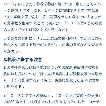
ページ以内，また，⑤⑥⑦⑧は1 編につき，刷り上がり4 ペ
ージ以内 とする．なお，1 ページに掲載できる文字数は最
大約1,600 文字であり，図（写真を含む）表はその大きさか
ら文字数を推定す ること（例えば，「1 ページの4 分の程度
の大きさであれば400 文字相当」など）．
3)委員会の判断により，上記の論文種別の他，学会大会の報
告などを掲載する場合があるが，この際の書式などは委員会
が定める．
3.執筆に際する注意
1)人権擁護および動物愛護についての配慮 被験者や被験動
物の取り扱いについては，人権擁護および動物愛護の立場か
ら，十分に配慮するとともに，実際に配慮した点 を論文中
に明記する．
2)「コーチング学への貢献」，「コーチング実践への示唆」
の記述 論文中には必ず得られた知見をもとにした「コーチ