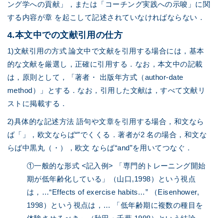
ング学への貢献」，または「コーチング実践への示唆」に関
する内容が章 を起こして記述されていなければならない．
4.本文中での文献引用の仕方
1)文献引用の方式 論文中で文献を引用する場合には，基本
的な文献を厳選し，正確に引用する．なお，本文中の記載
は，原則として，「著者・ 出版年方式（author-date
method）」とする．なお，引用した文献は，すべて文献リ
ストに掲載する．
2)具体的な記述方法 語句や文章を引用する場合，和文なら
ば「」，欧文ならば“”でくくる．著者が2 名の場合，和文な
らば中黒丸（・），欧文 ならば“and”を用いてつなぐ．
①一般的な形式 <記入例> 「専門的トレーニング開始
期が低年齢化している」（山口,1998）という視点
は，…“Effects of exercise habits…” （Eisenhower,
1998）という視点は，… 「低年齢期に複数の種目を