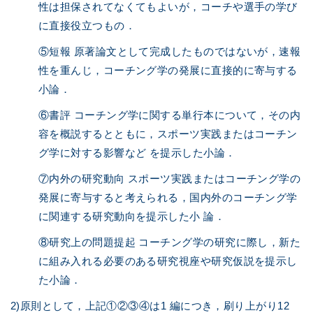
性は担保されてなくてもよいが，コーチや選手の学び
に直接役立つもの．
⑤短報 原著論文として完成したものではないが，速報
性を重んじ，コーチング学の発展に直接的に寄与する
小論．
⑥書評 コーチング学に関する単行本について，その内
容を概説するとともに，スポーツ実践またはコーチン
グ学に対する影響など を提示した小論．
⑦内外の研究動向 スポーツ実践またはコーチング学の
発展に寄与すると考えられる，国内外のコーチング学
に関連する研究動向を提示した小 論．
⑧研究上の問題提起 コーチング学の研究に際し，新た
に組み入れる必要のある研究視座や研究仮説を提示し
た小論．
2)原則として，上記①②③④は1 編につき，刷り上がり12