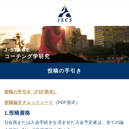
J-STAGE
コーチング学研究
投稿の手引き
投稿の手引き（PDF形式）
投稿論文チェックシート
（PDF形式）
1.投稿資格
1)会員または入会手続きを済ませた入会予定者は，全ての論