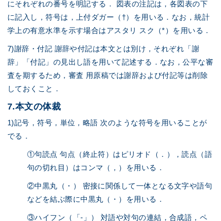
にそれぞれの番号を明記する． 図表の注記は，各図表の下
に記入し，符号は，上付ダガー（†）を用いる．なお，統計
学上の有意水準を示す場合はアスタリ スク（*）を用いる．
7)謝辞・付記 謝辞や付記は本文とは別け，それぞれ「謝
辞」「付記」の見出し語を用いて記述する．なお，公平な審
査を期するため，審査 用原稿では謝辞および付記等は削除
しておくこと．
7.本文の体裁
1)記号，符号，単位，略語 次のような符号を用いることが
でる．
①句読点 句点（終止符）はピリオド（．），読点（語
句の切れ目）はコンマ（，）を用いる．
②中黒丸（・） 密接に関係して一体となる文字や語句
などを結ぶ際に中黒丸（・）を用いる．
③ハイフン（「-」） 対語や対句の連結，合成語，ペ