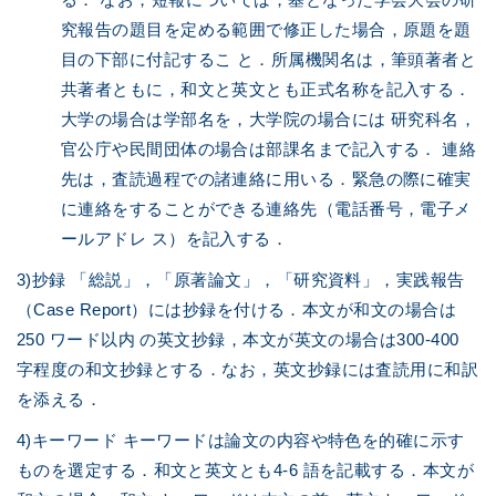
究報告の題目を定める範囲で修正した場合，原題を題
目の下部に付記するこ と．所属機関名は，筆頭著者と
共著者ともに，和文と英文とも正式名称を記入する．
大学の場合は学部名を，大学院の場合には 研究科名，
官公庁や民間団体の場合は部課名まで記入する． 連絡
先は，査読過程での諸連絡に用いる．緊急の際に確実
に連絡をすることができる連絡先（電話番号，電子メ
ールアドレ ス）を記入する．
3)抄録 「総説」，「原著論文」，「研究資料」，実践報告
（Case Report）には抄録を付ける．本文が和文の場合は
250 ワード以内 の英文抄録，本文が英文の場合は300-400
字程度の和文抄録とする．なお，英文抄録には査読用に和訳
を添える．
4)キーワード キーワードは論文の内容や特色を的確に示す
ものを選定する．和文と英文とも4-6 語を記載する．本文が