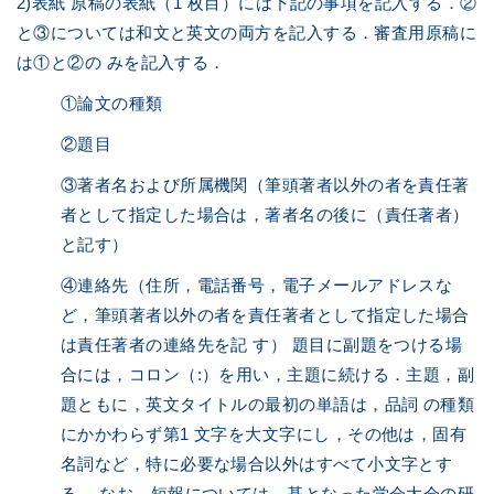
2)表紙 原稿の表紙（1 枚目）には下記の事項を記入する．②
と③については和文と英文の両方を記入する．審査用原稿に
は①と②の みを記入する．
①論文の種類
②題目
③著者名および所属機関（筆頭著者以外の者を責任著
者として指定した場合は，著者名の後に（責任著者）
と記す）
④連絡先（住所，電話番号，電子メールアドレスな
ど，筆頭著者以外の者を責任著者として指定した場合
は責任著者の連絡先を記 す） 題目に副題をつける場
合には，コロン（:）を用い，主題に続ける．主題，副
題ともに，英文タイトルの最初の単語は，品詞 の種類
にかかわらず第1 文字を大文字にし，その他は，固有
名詞など，特に必要な場合以外はすべて小文字とす
る． なお，短報については，基となった学会大会の研