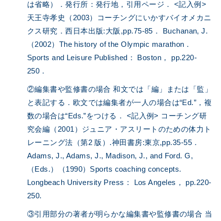
は省略）．発行所：発行地，引用ページ． <記入例>
天王寺孝史（2003）コーチングにいかすバイオメカニ
クス研究．西日本出版:大阪,pp.75-85． Buchanan, J.
（2002）The history of the Olympic marathon．
Sports and Leisure Published： Boston， pp.220-
250．
②編集書や監修書の場合 和文では「編」または「監」
と表記する．欧文では編集者が一人の場合は“Ed.”，複
数の場合は“Eds.”をつける． <記入例> コーチング研
究会編（2001）ジュニア・アスリートのための体力ト
レーニング法（第2 版）.神田書房:東京,pp.35-55．
Adams, J., Adams, J., Madison, J., and Ford. G,
（Eds.）（1990）Sports coaching concepts.
Longbeach University Press： Los Angeles， pp.220-
250.
③引用部分の著者が明らかな編集書や監修書の場合 当