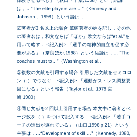
体験させるべき」（秋田・千葉,1998）という結論
は，…“The elite players are …”（Kennedy and
Johnson， 1998）という論は，…
②著者が3 名以上の場合 筆頭著者の姓を記し，その他
の著者名は，和文ならば「ほか」欧文ならば“et al.”を
用いて略す． <記入例> 「選手の精神的自立を促す必
要がある」（奈良ほか,1998）という結論は，… “The
coaches must to…”（Washington et al.,
③複数の文献を引用する場合 引用した文献をセミコロ
ン（;）でつなぐ． <記入例> 「運動がストレス調整要
因になる」という報告（Taylor et al., 1978;宮
崎,1980）
④同じ文献を2 回以上引用する場合 本文中に著者とペ
ージ数を（ ）をつけて記入する． <記入例> 「若手コ
ーチの進出が遅れている」（山口,1998,p.21）という
主張は，…“Development of skill …”（Kennedy, 1980,