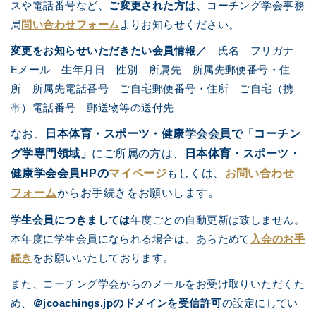
スや電話番号など、
ご変更された方は
、コーチング学会事務
局
問い合わせフォーム
よりお知らせください。
変更をお知らせいただきたい会員情報
／
氏名 フリガナ
Eメール 生年月日 性別 所属先 所属先郵便番号・住
所 所属先電話番号 ご自宅郵便番号・住所 ご自宅（携
帯）電話番号 郵送物等の送付先
なお、
日本体育・スポーツ・健康学会会員で「コーチン
グ学専門領域」
にご所属の方は、
日本体育・スポーツ・
健康学会会員HPの
マイページ
もしくは、
お問い合わせ
フォーム
からお手続きをお願いします。
学生会員につきましては
年度ごとの自動更新は致しません。
本年度に学生会員になられる場合は、あらためて
入会のお手
続き
をお願いいたしております。
また、コーチング学会からのメールをお受け取りいただくた
め、
＠jcoachings.jpのドメインを受信許可
の設定にしてい