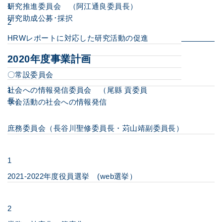
研究推進委員会 （阿江通良委員長）
1
研究助成公募･採択
2
HRWレポートに対応した研究活動の促進
2020年度事業計画
〇常設委員会
社会への情報発信委員会 （尾縣 貢委員
1
長）
学会活動の社会への情報発信
庶務委員会（長谷川聖修委員長・苅山靖副委員長）
1
2021-2022年度役員選挙 (web選挙）
2