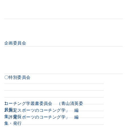
企画委員会
〇特別委員会
コーチング学叢書委員会 （青山清英委
1
員長）
「測定スポーツのコーチング学」 編
2
集・発行
「評定スポーツのコーチング学」 編
集・発行