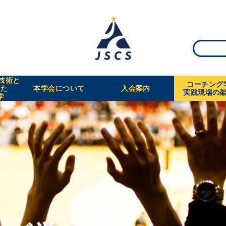
・技術と
コーチング
えた
本学会について
入会案内
実践現場の
学