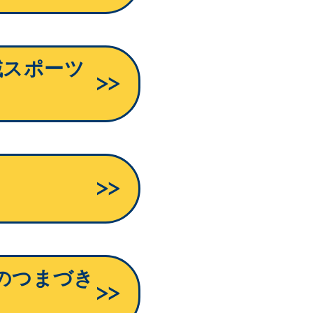
域スポーツ
）
のつまづき