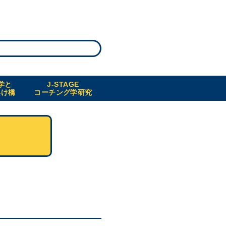
学と
J-STAGE
架け橋
コーチング学研究