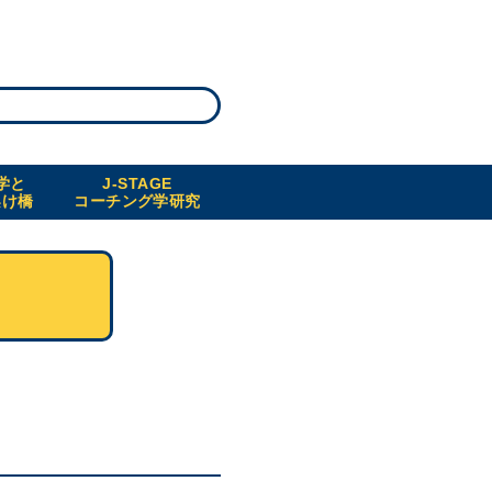
学と
J-STAGE
架け橋
コーチング学研究