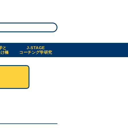
学と
J-STAGE
架け橋
コーチング学研究