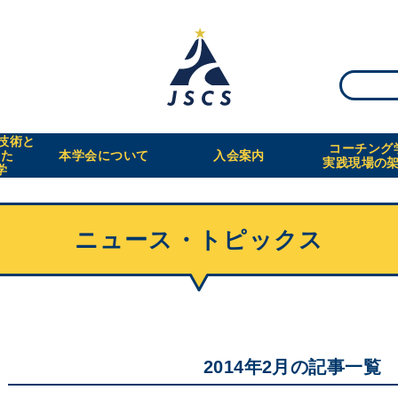
・技術と
コーチング
えた
本学会について
入会案内
実践現場の
学
ニュース・トピックス
2014年2月の記事一覧