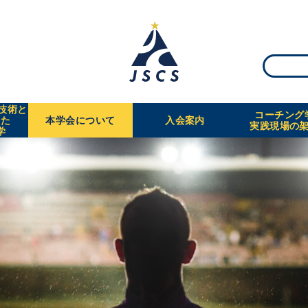
・技術と
コーチング
えた
本学会について
入会案内
実践現場の
学