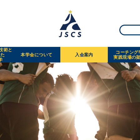
・技術と
コーチング
えた
本学会について
入会案内
実践現場の
学