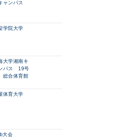
キャンパス
梨学院大学
海大学湘南キ
ンパス 19号
、総合体育館
屋体育大学
eb大会