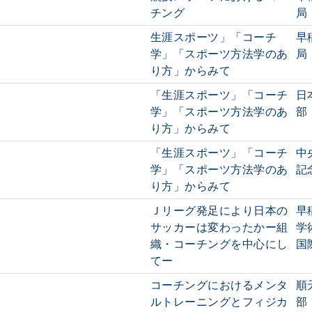
チング
局
生涯スポーツ」「コーチ
早
学」「スポーツ方法学のあ
局
り方」からみて
「生涯スポーツ」「コーチ
日
学」「スポーツ方法学のあ
部
り方」からみて
「生涯スポーツ」「コーチ
中
学」「スポーツ方法学のあ
記
り方」からみて
Ｊリーグ発足により日本の
早
サッカーは変わったかー組
学
織・コーチングを中心にし
国
てー
コーチングにおけるメンタ
順
ルトレーニングとフィジカ
部