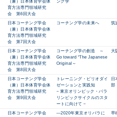
（兼）日本体育学会体
ング学
育方法専門領域研究
会 第6回大会
日本コーチング学会
コーチング学の未来へ
筑
（兼）日本体育学会体
育方法専門領域研究
会 第7回大会
日本コーチング学会
コーチング学の創造 ～
大
（兼）日本体育学会体
Go toward “The Japanese
育方法専門領域研究
Original～
会 第8回大会
日本コーチング学会
トレーニング・ピリオダイ
日
（兼）日本体育学会体
ゼーションと実践知
部
育方法専門領域研究
− 東京オリンピック・パラ
会 第9回大会
リンピックサイクルのスタ
ートに向けて −
日本コーチング学会
―2020年東京オリパラに
早