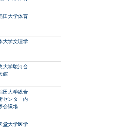
稲田大学体育
本大学文理学
央大学駿河台
念館
稲田大学総合
術センター内
際会議場
天堂大学医学