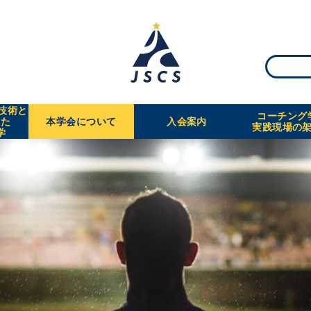
・技術と
コーチング
えた
本学会について
入会案内
実践現場の
学