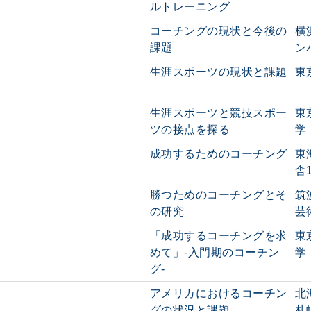
ルトレーニング
コーチングの現状と今後の
横
課題
ン
生涯スポーツの現状と課題
東
生涯スポーツと競技スポー
東
ツの接点を探る
学
成功するためのコーチング
東
舎
勝つためのコーチングとそ
筑
の研究
芸
「成功するコーチングを求
東
めて」-入門期のコーチン
学
グ-
アメリカにおけるコーチン
北
グの状況と課題
札