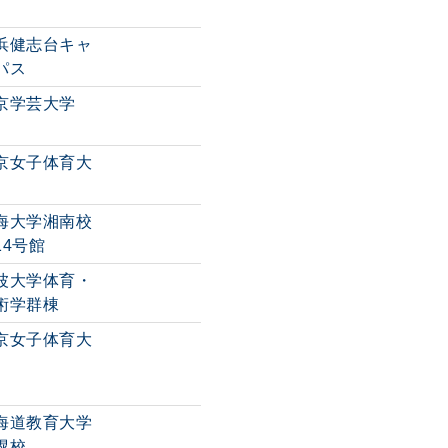
浜健志台キャ
パス
京学芸大学
京女子体育大
海大学湘南校
14号館
波大学体育・
術学群棟
京女子体育大
海道教育大学
幌校