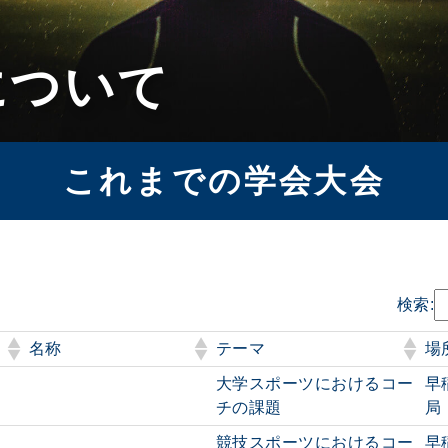
について
これまでの学会大会
検索:
名称
テーマ
場
大学スポーツにおけるコー
早
チの課題
局
競技スポーツにおけるコー
早