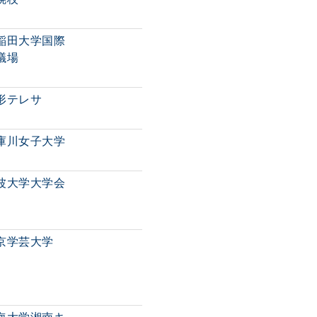
稲田大学国際
議場
形テレサ
庫川女子大学
波大学大学会
京学芸大学