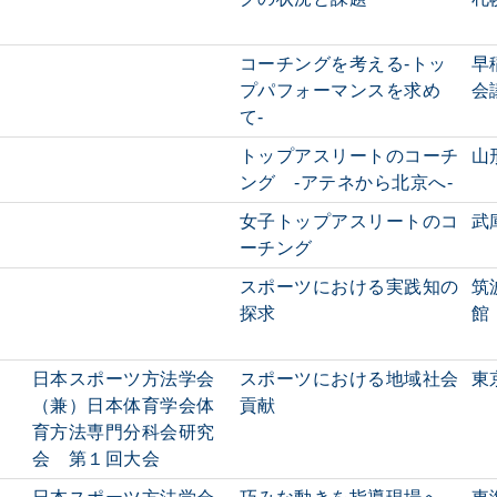
コーチングを考える-トッ
早
プパフォーマンスを求め
会
て-
トップアスリートのコーチ
山
ング -アテネから北京へ-
女子トップアスリートのコ
武
ーチング
スポーツにおける実践知の
筑
探求
館
日本スポーツ方法学会
スポーツにおける地域社会
東
（兼）日本体育学会体
貢献
育方法専門分科会研究
会 第１回大会