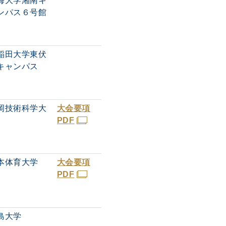
海大学湘南キ
ンパス６号館
稲田大学東伏
キャンパス
岡技術科学大
大会要項
PDF
本体育大学
大会要項
PDF
島大学