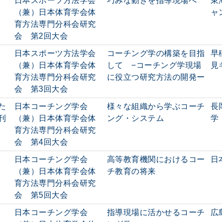
日本スポーツ方法学会
巧みな動きを指導現場へ
東
（兼）日本体育学会体
ャ
育方法専門分科会研究
会 第2回大会
日本スポーツ方法学会
コーチング学の構築を目指
早
（兼）日本体育学会体
して −コーチング学現場
見
育方法専門分科会研究
に役立つ研究方法の開発ー
会 第3回大会
た
日本コーチング学会
様々な組織から学ぶコーチ
長
刊
（兼）日本体育学会体
ング・システム
学
育方法専門分科会研究
会 第4回大会
日本コーチング学会
高等教育機関におけるコー
日
（兼）日本体育学会体
チ教育の将来
育方法専門分科会研究
会 第5回大会
日本コーチング学会
指導現場に活かせるコーチ
広