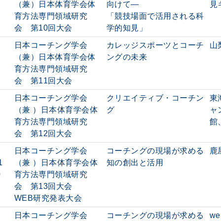
（兼）日本体育学会体
向けて―
見
育方法専門領域研究
「競技場面で活用される科
会 第10回大会
学的知見」
日本コーチング学会
カレッジスポーツとコーチ
山
（兼）日本体育学会体
ングの未来
育方法専門領域研究
会 第11回大会
日本コーチング学会
クリエイティブ・コーチン
東
（兼 ）日本体育学会体
グ
ャ
育方法専門領域研究
館
会 第12回大会
日本コーチング学会
コーチングの現場が求める
鹿
1
（兼 ）日本体育学会体
知の創出と活用
0
育方法専門領域研究
会 第13回大会
WEB研究発表大会
日本コーチング学会
コーチングの現場が求める
w