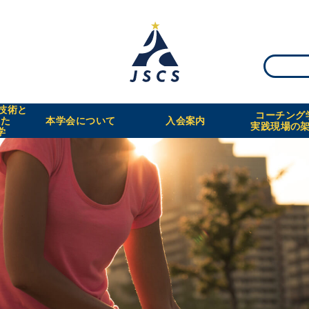
・技術と
コーチング
えた
本学会について
入会案内
実践現場の
学