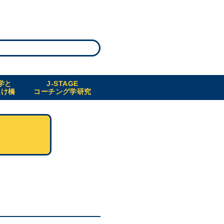
学と
J-STAGE
架け橋
コーチング学研究