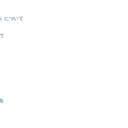
案）について
いて
告