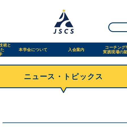
・技術と
コーチング
えた
本学会について
入会案内
実践現場の
学
ニュース・トピックス