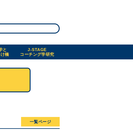
学と
J-STAGE
架け橋
コーチング学研究
一覧ページ