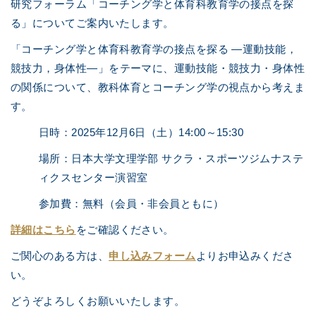
研究フォーラム「コーチング学と体育科教育学の接点を探
る」についてご案内いたします。
「コーチング学と体育科教育学の接点を探る
―
運動技能，
競技力，身体性
―
」をテーマに、運動技能・競技力・身体性
の関係について、教科体育とコーチング学の視点から考えま
す。
日時：
2025
年
12
月
6
日（土）
14:00
～
15:30
場所：日本大学文理学部 サクラ・スポーツジムナステ
ィクスセンター演習室
参加費：無料（会員・非会員ともに）
詳細はこちら
をご確認ください。
ご関心のある方は、
申し込みフォーム
よりお申込みくださ
い。
どうぞよろしくお願いいたします。