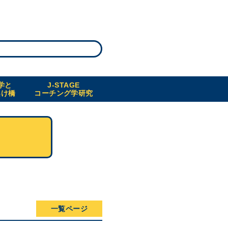
学と
J-STAGE
架け橋
コーチング学研究
一覧ページ