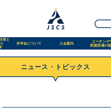
・技術と
コーチング
えた
本学会について
入会案内
実践現場の
学
ニュース・トピックス