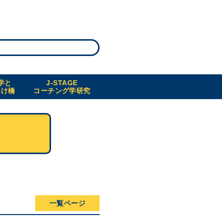
学と
J-STAGE
架け橋
コーチング学研究
一覧ページ