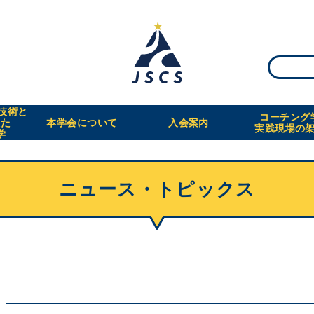
・技術と
コーチング
えた
本学会について
入会案内
実践現場の
学
ニュース・トピックス