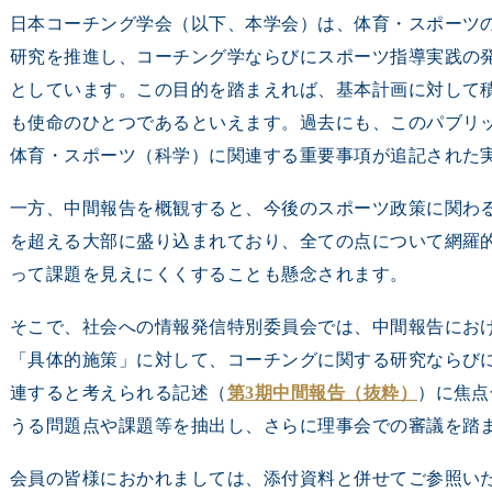
日本コーチング学会（以下、本学会）は、体育・スポーツ
研究を推進し、コーチング学ならびにスポーツ指導実践の
としています。この目的を踏まえれば、基本計画に対して
も使命のひとつであるといえます。過去にも、このパブリ
体育・スポーツ（科学）に関連する重要事項が追記された
一方、中間報告を概観すると、今後のスポーツ政策に関わる総
を超える大部に盛り込まれており、全ての点について網羅
って課題を見えにくくすることも懸念されます。
そこで、社会への情報発信特別委員会では、中間報告にお
「具体的施策」に対して、コーチングに関する研究ならび
連すると考えられる記述（
第3期中間報告（抜粋）
）に焦点
うる問題点や課題等を抽出し、さらに理事会での審議を踏
会員の皆様におかれましては、添付資料と併せてご参照い