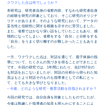
クワクした点は何でしょうか？
本研究は、研究者自身の省察内容、
すなわち研究者自身
の経験を研究の対象としており、
そこに研究のオリジナ
リティがあります。そのような研究において、
データの
妥当性と信頼性に関する根拠を示すのに苦労しました。
また、省察ではかなり深い話をしていたこともあり、
感
情的になってしまい、省察をする「自分」と分析をする
「自分」
をうまく切り離すのが難しかったこともありま
した。
一方、ワクワクした点は、対話を通じて、
親子体操の指
導について、たくさんの気づきを得ることができたこ
と
です。今回の研究では、1年間にわたり、
合計957分の
も対話をおこないましたが、
対話の分析から得られた知
見はもとより対話そのものも指導者とし
ての私にとっ
て、とても大きな学びとなりました。
– 今後、どのような研究・教育活動を目指されますか？
今回の研究では、自分自身を対象としたものでしたが、
今後は熟練した指導者の知見も明らかにすることによ