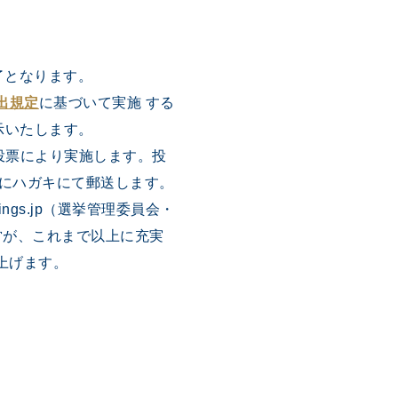
満了となります。
出規定
に基づいて実施 する
示いたします。
 投票により実施します。投
 日以降にハガキにて郵送します。
ings.jp（選挙管理委員会・
運営が、これまで以上に充実
上げます。