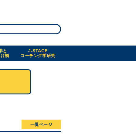
学と
J-STAGE
架け橋
コーチング学研究
一覧ページ