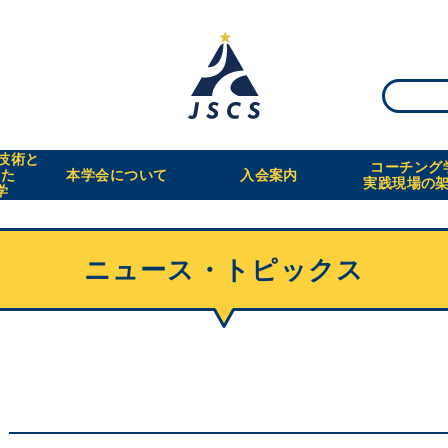
・技術と
コーチング
えた
本学会について
入会案内
実践現場の
学
ニュース・トピックス