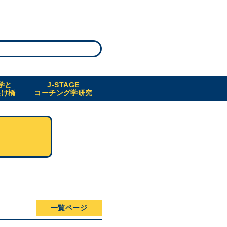
学と
J-STAGE
架け橋
コーチング学研究
一覧ページ