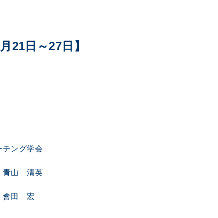
0月21日～27日】
学会
清英
 宏