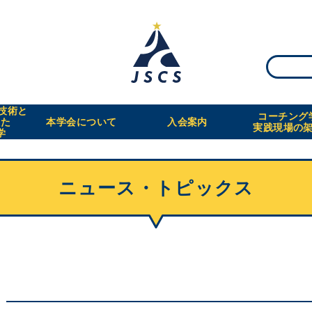
・技術と
コーチング
えた
本学会について
入会案内
実践現場の
学
ニュース・トピックス