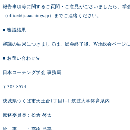
報告事項等に関するご質問・ご意見がございましたら、
学
（office@jcoachings.jp）までご連絡ください。
■ 審議結果
審議の結果につきましては、総会終了後、
Web総会ページ
■ お問い合わせ先
日本コーチング学会 事務局
〒305-8574
茨城県つくば市天王台1丁目1−1 筑波大学体育系内
庶務委員長：松倉 啓太
幹 事 ：高柳 昴平