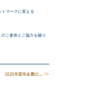
記号のアットマークに変える
まのご参加とご協力を賜り
2025年度年会費の…