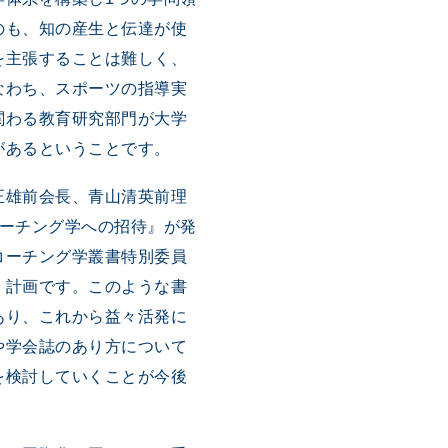
のも、知の産生と伝達が使
を主張することは難しく、
なわち、スポーツの指導実
関わる教育研究部門が大学
があるということです。
正雄前会長、青山清英前理
コーチング学への招待』が発
コーチング学叢書特別委員
く計画です。このような書
あり、これから益々活発に
や学会誌のあり方について
を検討していくことが今後