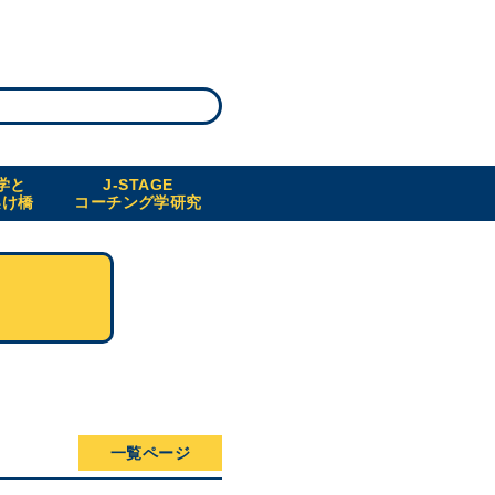
学と
J-STAGE
架け橋
コーチング学研究
一覧ページ