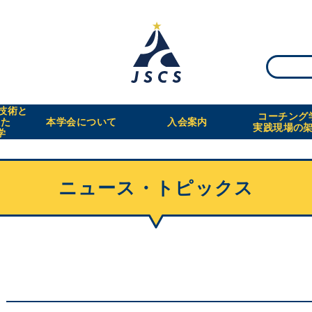
・技術と
コーチング
えた
本学会について
入会案内
実践現場の
学
ニュース・トピックス