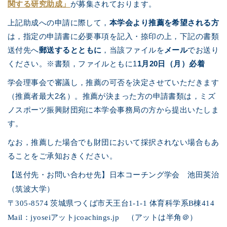
関する研究助成」
が募集されております
。
上記助成への申請に際して，
本学会より推薦を希望される方
は，指定の申請書に必要事項を記入・捺印の上，下記の書類
送付先へ
郵送するとともに
，当該ファイルを
メール
でお送り
ください。
※書類，ファイルともに1
1月20日（月）必着
学会理事会で審議し，推薦の可否を決定させていただきます
（推薦者最大2名）。
推薦が決まった方の申請書類は，ミズ
ノスポーツ振興財団宛に本学会事務局の方から提出いたしま
す。
なお，推薦した場合でも財団において採択されない場合もあ
ることをご承知おきください。
【送付先・お問い合わせ先】
日本コーチング学会 池田英治
（筑波大学）
〒305-8574 茨城県つくば市天王台1-1-1 体育科学系B棟414
Mail：
jyoseiアットjcoachings.jp （アットは半角＠）