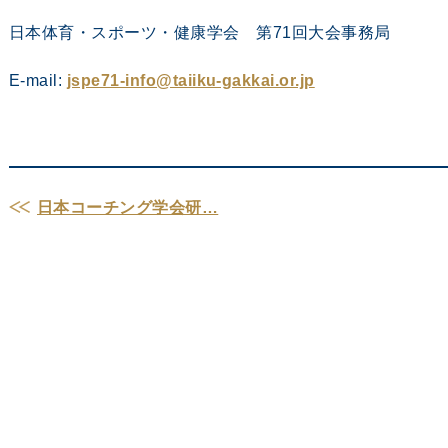
日本体育・スポーツ・健康学会 第71回大会事務局
E-mail:
jspe71-info@taiiku-gakkai.or.jp
日本コーチング学会研…