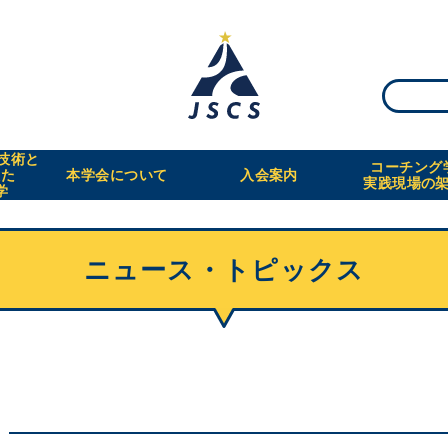
・技術と
コーチング
えた
本学会について
入会案内
実践現場の
学
ニュース・トピックス