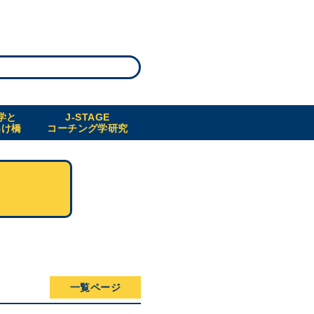
学と
J-STAGE
架け橋
コーチング学研究
一覧ページ