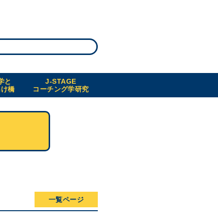
学と
J-STAGE
架け橋
コーチング学研究
一覧ページ