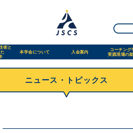
・技術と
コーチング
えた
本学会について
入会案内
実践現場の
学
ニュース・トピックス