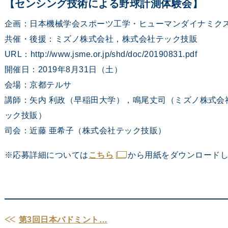
【センシング技術による野球計測体験会】
企画：日本機械学会スポーツ工学・ヒューマンダイナミク
共催・後援：ミズノ株式会社，株式会社テック技販
URL：http://www.jsme.or.jp/shd/doc/20190831.pdf
開催日：2019年8月31日（土）
会場：京都テルサ
講師：矢内 利政（早稲田大学），鳴尾丈司（ミズノ株式会
ック技販）
司会：近藤 亜希子（株式会社テック技販）
※応募詳細については
こちら
から用紙をダウンロード
第3回日本バドミント…