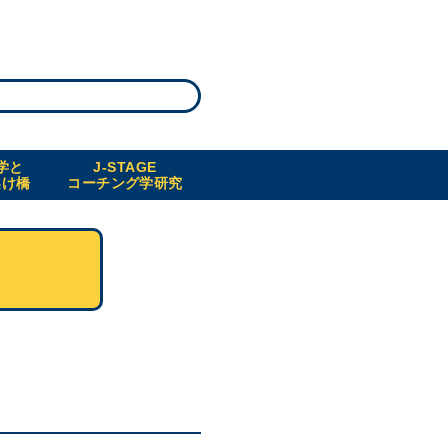
学と
J-STAGE
架け橋
コーチング学研究