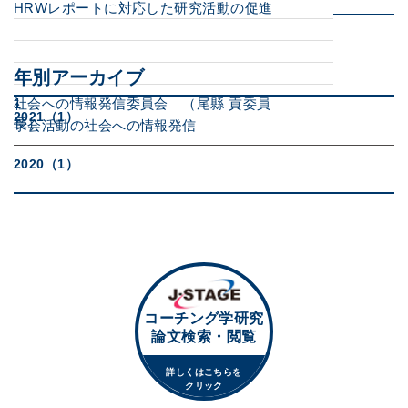
HRWレポートに対応した研究活動の促進
年別アーカイブ
社会への情報発信委員会 （尾縣 貢委員
1
2021（1）
長）
学会活動の社会への情報発信
2020（1）
コーチング学研究
論文検索・閲覧
詳しくはこちらを
クリック