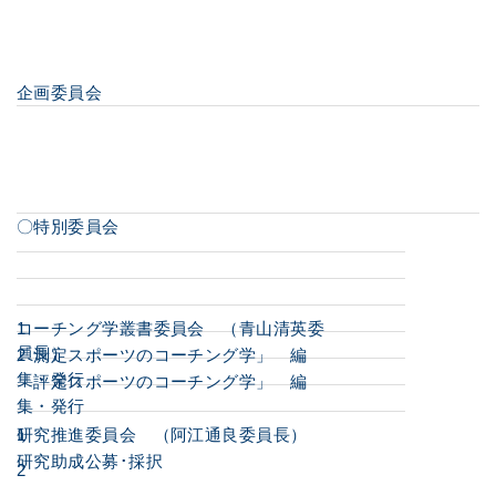
企画委員会
〇特別委員会
コーチング学叢書委員会 （青山清英委
1
員長）
「測定スポーツのコーチング学」 編
2
集・発行
「評定スポーツのコーチング学」 編
集・発行
研究推進委員会 （阿江通良委員長）
1
研究助成公募･採択
2