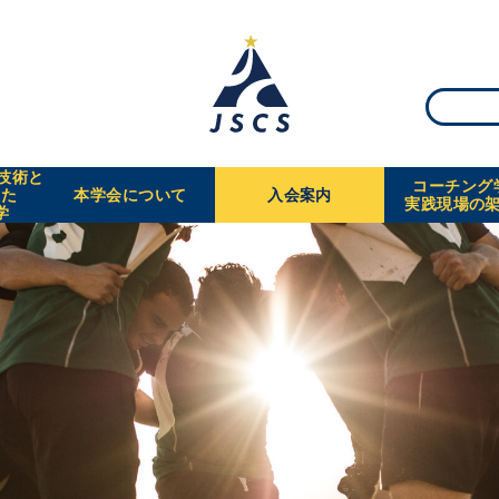
・技術と
コーチング
えた
本学会について
入会案内
実践現場の
学