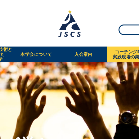
・技術と
コーチング
えた
本学会について
入会案内
実践現場の
学