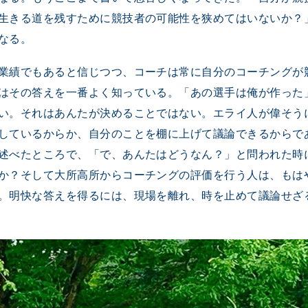
生きる道を残すために競技者の可能性を狭めてはいないか？
なる。
業績でもあると信じつつ、コーチは常に自分のコーチングが
はその答えを一番よく知っている。「あの選手は俺が作った
い。それはあんたが決めることではない。エライ人が偉そう
しているからか、自分のことを棚に上げて議論できるからで
述べたところで、「で、あんたはどうなん？」と問われた時
か？そして大所高所からコーチングの評価を行う人は、もは
。明快な答えを得るには、現場を離れ、時を止めて議論せざ