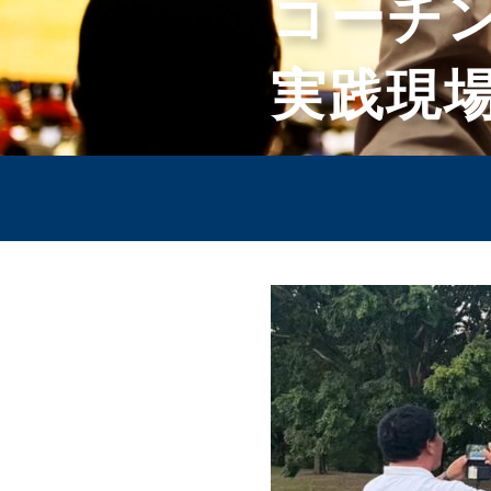
コーチ
実践現