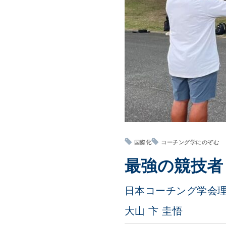
国際化
コーチング学にのぞむ
最強の競技者
日本コーチング学会
大山 卞 圭悟