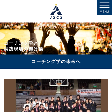
MENU
コーチング学と
実践現場の架け橋
コーチング学の未来へ