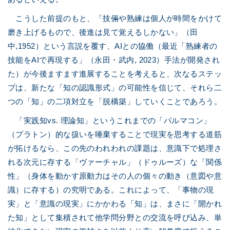
こうした前提のもと、「技倆や熟練は個人が時間をかけて
磨き上げるもので、後進は見て覚えるしかない」（田
中,1952）という言説を覆す、AIとの協働（最近「熟練者の
技能をAIで再現する」（永田・武内, 2023）手法が開発され
た）が今後ますます進展することを考えると、次なるステッ
プは、新たな「知の認識形式」の可能性を信じて、それら二
つの「知」の二項対立を「脱構築」していくことであろう。
「実践知vs. 理論知」というこれまでの「パルマコン」
（プラトン）的な扱いを唾棄することで現実を思考する道筋
が拓けるなら、この先のわれわれの課題は、意識下で処理さ
れる次元に存する「ヴァーチャル」（ドゥルーズ）な「関係
性」（身体を動かす原動力はその人の個々の動き（意図や意
識）に存する）の究明である。これによって、「事物の現
実」と「意識の現実」にかかわる「知」は、まさに「開かれ
た知」として集積されて他学問分野との交流を呼び込み、単