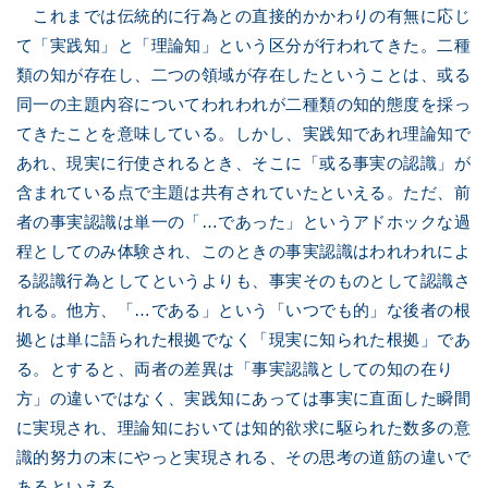
これまでは伝統的に行為との直接的かかわりの有無に応じ
て「実践知」と「理論知」という区分が行われてきた。二種
類の知が存在し、二つの領域が存在したということは、或る
同一の主題内容についてわれわれが二種類の知的態度を採っ
てきたことを意味している。しかし、実践知であれ理論知で
あれ、現実に行使されるとき、そこに「或る事実の認識」が
含まれている点で主題は共有されていたといえる。ただ、前
者の事実認識は単一の「…であった」というアドホックな過
程としてのみ体験され、このときの事実認識はわれわれによ
る認識行為としてというよりも、事実そのものとして認識さ
れる。他方、「…である」という「いつでも的」な後者の根
拠とは単に語られた根拠でなく「現実に知られた根拠」であ
る。とすると、両者の差異は「事実認識としての知の在り
方」の違いではなく、実践知にあっては事実に直面した瞬間
に実現され、理論知においては知的欲求に駆られた数多の意
識的努力の末にやっと実現される、その思考の道筋の違いで
あるといえる。