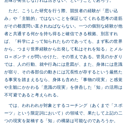
意味が発生しなければ活きない、ということであろう。
ただ、こうした研究を行う際、競技者の経験が「思い込
み」や「主観的」ではないことを保証してくれる思考の道筋
がその都度問い直されねばならない。一つの個別な経験が他
者と共通する何かを持ち得ると確信できる根拠、別言すれ
ば、「科学によって知られたものであっても、まず私の世界
から、つまり世界経験から出発して私はそれを知る」とメル
ロ＝ポンティが問いかけた、その答えである。管見のかぎり
では、人の行動、就中行為には意図が、また、身体には意識
が宿り、その各部位の動きには冗長性が存するという厳然た
る事実を踏まえるなら、身体も含めた「事物の現実」と感覚
や主観にかかわる「意識の現実」を併呑した「知」の活用は
不可避であると考えられる。
では、われわれが対象とするコーチング（あくまで「スポ
ーツ」という限定詞において）の領域で、果たして上記の二
つの現実を架橋する「知」の構築は可能なのであろうか。