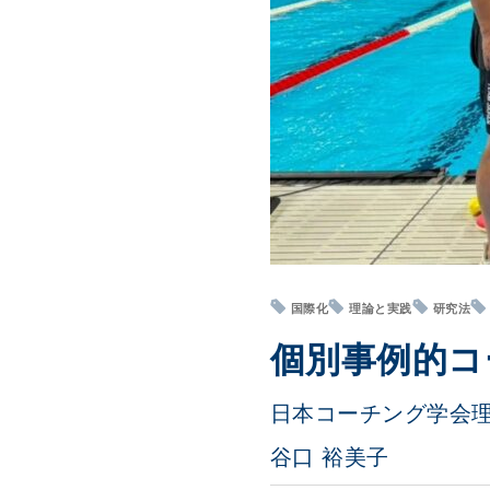
国際化
理論と実践
研究法
個別事例的コ
日本コーチング学会
谷口 裕美子