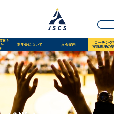
・技術と
コーチング
えた
本学会について
入会案内
実践現場の
学