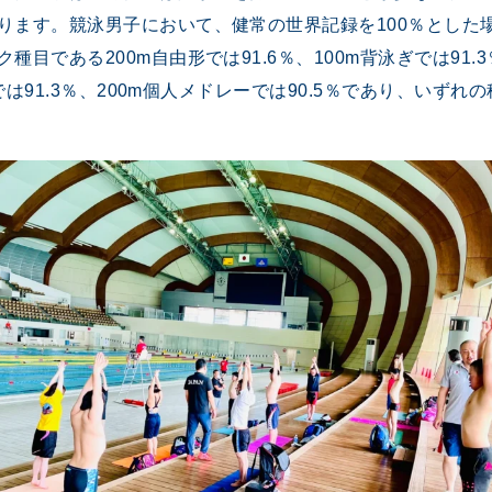
ります。競泳男子において、健常の世界記録を100％とした
目である200m自由形では91.6％、100m背泳ぎでは91.3
イでは91.3％、200m個人メドレーでは90.5％であり、いず