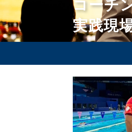
コーチ
実践現