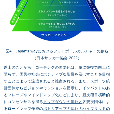
図4 Japan’s wayにおけるフットボールカルチャーの創造
（日本サッカー協会 2022）
以上のことから、
コーチングの国際化は、単に競技力向上に
限らず、国民や社会にポジティブな影響を及ぼすことを目指
す
ことによって達成されると推察される。また、スポーツ統
括団体からビジョンやミッションを提示し、インパクトのあ
るフレーズやマインドマップ化などにより、競技種目横断的
にコンセンサスを得る
トップダウンの流れと
各競技団体によ
るロードマップ作成の
ボトムアップの流れのハイブリッドの