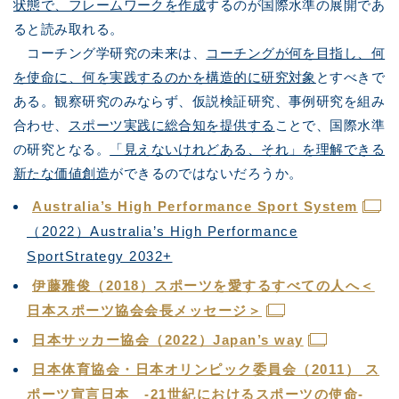
状態で、フレームワークを作成
するのが国際水準の展開であ
ると読み取れる。
コーチング学研究の未来は、
コーチングが何を目指し、何
を使命に、何を実践するのかを構造的に研究対象
とすべきで
ある。観察研究のみならず、仮説検証研究、事例研究を組み
合わせ、
スポーツ実践に総合知を提供する
ことで、国際水準
の研究となる。
「見えないけれどある、それ」を理解できる
新たな価値創造
ができるのではないだろうか。
Australia’s High Performance Sport System
（2022）Australia’s High Performance
SportStrategy 2032+
伊藤雅俊（2018）スポーツを愛するすべての人へ＜
日本スポーツ協会会長メッセージ＞
日本サッカー協会（2022）Japan’s way
日本体育協会・日本オリンピック委員会（2011） ス
ポーツ宣言日本 -21世紀におけるスポーツの使命-