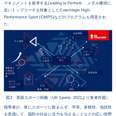
マネジメントを探求するLeading to Perform 、メダル獲得に
近いトップコーチを対象としたCoachingin High-
Performance Sport (CiHPS)などのプログラムも用意され
た。
図3 英国スポーツ戦略（UK Sports, 2021より筆者作図）
指導者が、単にスポーツに留まらず、平等、多様性、包括性
を意識して、国民や社会に活力を与えることなどの広い視野