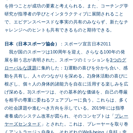
を持つことが成功の要素と考えられる。また、コーチング学
研究が指導者の学びとインタラクティブに展開されること
で、エビデンスベースドな事実の共有のみならず、新たなチ
ャレンジへのヒントも共有できるものと期待できる。
日本（日本スポーツ協会）
：スポーツ宣言日本2011
我が国のスポーツは100周年を迎え、さらなる100年の発
展を願う志が表明された。スポーツのミッションを
3つのグ
ローバルな課題
に集約した：1)運動の喜びを分かち合い、感
動を共有し、人々のつながりを深める。2)身体活動の喜びに
根ざし、個々人の身体的諸能力を自在に活用する楽しみを広
げ深める。3)スポーツは、その基本的な価値を、自己の尊厳
を相手の尊重に委ねるフェアプレーに負う。これらは、多く
の社会課題や進むべき方向を示している。2019年には指導
者養成のシステム改革が図られ、そのコンセプトは「
プレー
ヤーズセンタード
」とされた。これは、プレーヤーを取り巻
くアントラージュ自身も、それぞれのWell-being（良好・幸