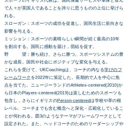
スポーツのイギリス代表は、国民保健サービスや軍隊と並ん
で人々が英国人であることを誇りに思うものの上位に挙げら
れる。
スローガン：スポーツの成功を促進し、国民生活に前向きな
影響を与える。
ミッション：スポーツの素晴らしい瞬間が続く最高の10年
を創出する。国民に感動を届け，団結を促す。
野 望：勝ち続け、さらに勝つ。スポーツシステムの豊
かな成長。国民や社会にポジティブな変化を与える。
これらを受けて、UKCoachingは、コーチの内なる
学びのフ
レームワーク
を2022年に策定した。長期的で人を中心に焦
点を当てた。ニュージーランドのAthletes-centered(2010)か
ら日本のPlayers-centered(2019)は楽しむためのスポーツも
包含し，さらにイギリスの
Person-centered
は学校や草の根
レベル、コーチまでも含む概念へと深化・広範化しているこ
とが伺われる。図3のようなテーマがフレームワークとして
設定された。また、ヘッドコーチのためのリーダーシップや