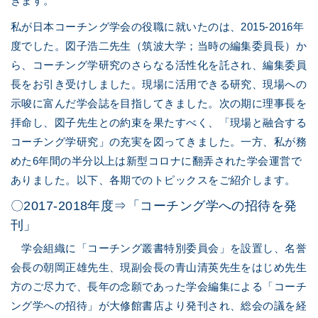
きます。
私が日本コーチング学会の役職に就いたのは、2015-2016年
度でした。図子浩二先生（筑波大学；当時の編集委員長）か
ら、コーチング学研究のさらなる活性化を託され、編集委員
長をお引き受けしました。現場に活用できる研究、現場への
示唆に富んだ学会誌を目指してきました。次の期に理事長を
拝命し、図子先生との約束を果たすべく、「現場と融合する
コーチング学研究」の充実を図ってきました。一方、私が務
めた6年間の半分以上は新型コロナに翻弄された学会運営で
ありました。以下、各期でのトピックスをご紹介します。
〇2017-2018年度⇒「コーチング学への招待を発
刊」
学会組織に「コーチング叢書特別委員会」を設置し、名誉
会長の朝岡正雄先生、現副会長の青山清英先生をはじめ先生
方のご尽力で、長年の念願であった学会編集による「コーチ
ング学への招待」が大修館書店より発刊され、総会の議を経