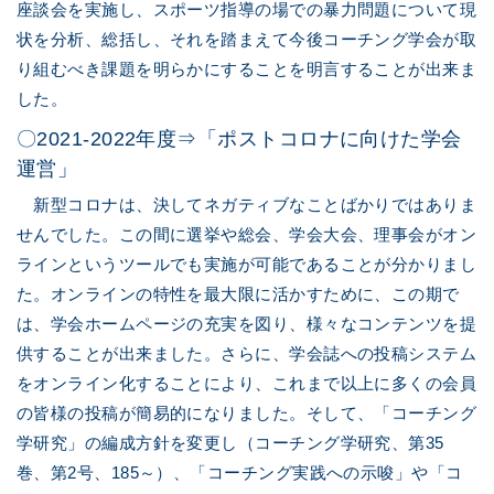
座談会を実施し、スポーツ指導の場での暴力問題について現
状を分析、総括し、それを踏まえて今後コーチング学会が取
り組むべき課題を明らかにすることを明言することが出来ま
した。
〇2021-2022年度⇒「ポストコロナに向けた学会
運営」
新型コロナは、決してネガティブなことばかりではありま
せんでした。この間に選挙や総会、学会大会、理事会がオン
ラインというツールでも実施が可能であることが分かりまし
た。オンラインの特性を最大限に活かすために、この期で
は、学会ホームページの充実を図り、様々なコンテンツを提
供することが出来ました。さらに、学会誌への投稿システム
をオンライン化することにより、これまで以上に多くの会員
の皆様の投稿が簡易的になりました。そして、「コーチング
学研究」の編成方針を変更し（コーチング学研究、第35
巻、第2号、185～）、「コーチング実践への示唆」や「コ