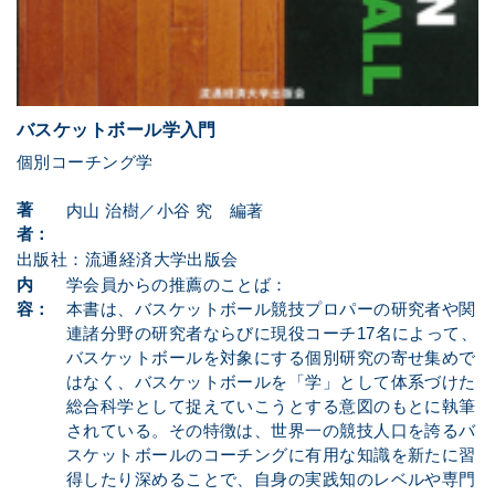
バスケットボール学入門
個別コーチング学
著
内山 治樹／小谷 究 編著
者：
出版社：流通経済大学出版会
内
学会員からの推薦のことば：
容：
本書は、バスケットボール競技プロパーの研究者や関
連諸分野の研究者ならびに現役コーチ17名によって、
バスケットボールを対象にする個別研究の寄せ集めで
はなく、バスケットボールを「学」として体系づけた
総合科学として捉えていこうとする意図のもとに執筆
されている。その特徴は、世界一の競技人口を誇るバ
スケットボールのコーチングに有用な知識を新たに習
得したり深めることで、自身の実践知のレベルや専門