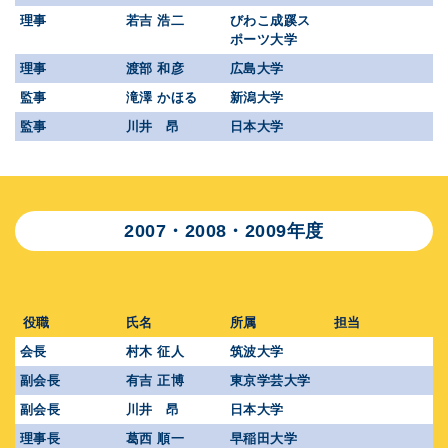
理事
若吉 浩二
びわこ成蹊ス
ポーツ大学
理事
渡部 和彦
広島大学
監事
滝澤 かほる
新潟大学
監事
川井 昂
日本大学
2007・2008・2009年度
役職
氏名
所属
担当
会長
村木 征人
筑波大学
副会長
有吉 正博
東京学芸大学
副会長
川井 昂
日本大学
理事長
葛西 順一
早稲田大学