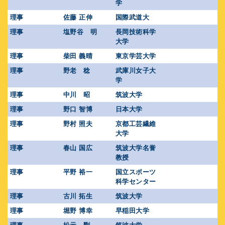
学
理事
佐藤 正伸
国際武道大
理事
塩野谷 明
長岡技術科学
大学
理事
柴田 義晴
東京学芸大学
理事
野老 稔
武庫川女子大
学
理事
中川 昭
筑波大学
理事
野口 智博
日本大学
理事
野村 照夫
京都工芸繊維
大学
理事
春山 国広
筑波大学名誉
教授
理事
平野 裕一
国立スポーツ
科学センター
理事
古川 拓生
筑波大学
理事
堀野 博幸
早稲田大学