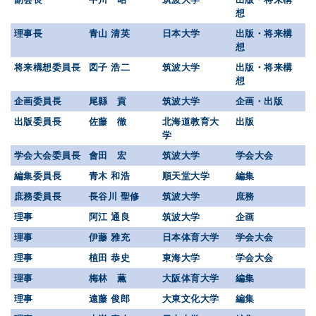
想
理事長
青山 清英
日本大学
出版・将来構
想
将来構想委員長
図子 浩二
筑波大学
出版・将来構
想
企画委員長
尾縣 貢
筑波大学
企画・出版
出版委員長
佐藤 徹
北海道教育大
出版
学
学会大会委員長
會田 宏
筑波大学
学会大会
編集委員長
青木 和浩
順天堂大学
編集
庶務委員長
長谷川 聖修
筑波大学
庶務
理事
阿江 通良
筑波大学
企画
理事
伊藤 雅充
日本体育大学
学会大会
理事
植田 恭史
東海大学
学会大会
理事
梅林 薫
大阪体育大学
編集
理事
遠藤 俊郎
大東文化大学
編集