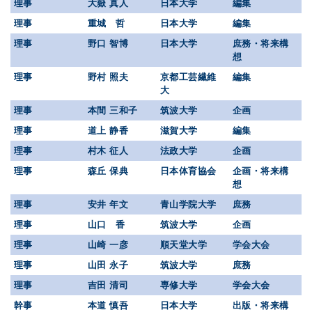
理事
大嶽 真人
日本大学
編集
理事
重城 哲
日本大学
編集
理事
野口 智博
日本大学
庶務・将来構
想
理事
野村 照夫
京都工芸繊維
編集
大
理事
本間 三和子
筑波大学
企画
理事
道上 静香
滋賀大学
編集
理事
村木 征人
法政大学
企画
理事
森丘 保典
日本体育協会
企画・将来構
想
理事
安井 年文
青山学院大学
庶務
理事
山口 香
筑波大学
企画
理事
山崎 一彦
順天堂大学
学会大会
理事
山田 永子
筑波大学
庶務
理事
吉田 清司
専修大学
学会大会
幹事
本道 慎吾
日本大学
出版・将来構