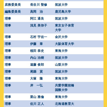
庶務委員長
長谷川 聖修
筑波大学
編集委員長
高岡 治
鹿児島大学
理事
阿江 通良
筑波大学
理事
浅見 美弥子
東京女子体育
大学
理事
石村 宇佐一
金沢大学
理事
伊藤 章
大阪体育大学
理事
植田 恭史
東海大学
理事
内山 治樹
筑波大学
理事
遠藤 俊郎
山梨大学
理事
尾縣 貢
筑波大学
理事
大塚 隆
東海大学
理事
岸 一弘
共愛学園前橋
国際大学
理事
栗山 雅倫
東海大学
理事
佐川 正人
北海道教育大