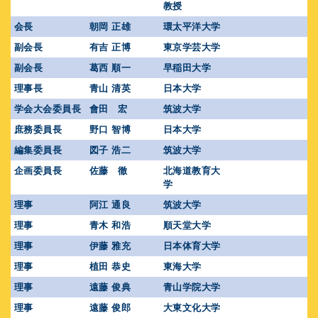
教授
会長
朝岡 正雄
環太平洋大学
副会長
有吉 正博
東京学芸大学
副会長
葛西 順一
早稲田大学
理事長
青山 清英
日本大学
学会大会委員長
會田 宏
筑波大学
庶務委員長
野口 智博
日本大学
編集委員長
図子 浩二
筑波大学
企画委員長
佐藤 徹
北海道教育大
学
理事
阿江 通良
筑波大学
理事
青木 和浩
順天堂大学
理事
伊藤 雅充
日本体育大学
理事
植田 恭史
東海大学
理事
遠藤 俊典
青山学院大学
理事
遠藤 俊郎
大東文化大学