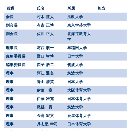
役職
氏名
所属
担当
会長
村木 征人
法政大学
副会長
有吉 正博
東京学芸大学
副会長
佐川 正人
北海道教育大
学
理事長
葛西 順一
早稲田大学
庶務委員長
野口 智博
日本大学
編集委員長
図子 浩二
筑波大学
理事
阿江 通良
筑波大学
理事
青山 清英
日本大学
理事
伊藤 章
大阪体育大学
理事
伊藤 雅充
日本体育大学
理事
尾縣 貢
筑波大学
理事
金高 宏文
鹿屋体育大学
理事
具志堅 幸司
日本体育大学