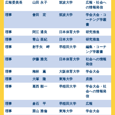
広報委員長
山田 永子
筑波大学
広報・社会へ
の情報発信
理事
會田 宏
筑波大学
学会大会・コ
ーチング学叢
書
理事
阿江 通良
日本体育大学
研究推進
理事
青山 亜紀
日本大学
研究推進
理事
射手矢 岬
早稲田大学
編集・コーチ
ング学叢書
理事
伊藤 雅充
日本体育大学
社会への情報
発信
理事
梅林 薫
大阪体育大学
学会大会
理事
大塚 隆
東海大学
庶務
理事
葛西 順一
早稲田大学
学会大会・社
会への情報発
信
理事
倉石 平
早稲田大学
広報
理事
栗山 雅倫
東海大学
学会大会