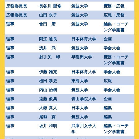
庶務委員長
長谷川 聖修
筑波大学
庶務・広報
広報委員長
山田 永子
筑波大学
広報・庶務
理事
會田 宏
筑波大学
編集・コーチ
ング学叢書
理事
阿江 通良
日本体育大学
企画
理事
浅井 武
筑波大学
学会大会
理事
射手矢 岬
早稲田大学
庶務・コーチ
ング学叢書
理事
伊藤 雅充
日本体育大学
学会大会
理事
植田 恭史
東海大学
広報
理事
内山 治樹
筑波大学
学会大会
理事
遠藤 俊典
青山学院大学
企画
理事
大嶽 真人
日本大学
編集
理事
尾縣 貢
筑波大学
編集
理事
坂井 和明
武庫川女子大
編集・コーチ
学
ング学叢書