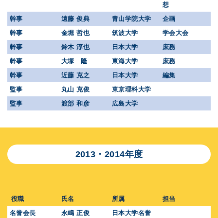
想
幹事
遠藤 俊典
青山学院大学
企画
幹事
金堀 哲也
筑波大学
学会大会
幹事
鈴木 淳也
日本大学
庶務
幹事
大塚 隆
東海大学
庶務
幹事
近藤 克之
日本大学
編集
監事
丸山 克俊
東京理科大学
監事
渡部 和彦
広島大学
2013・2014年度
役職
氏名
所属
担当
名誉会長
永嶋 正俊
日本大学名誉