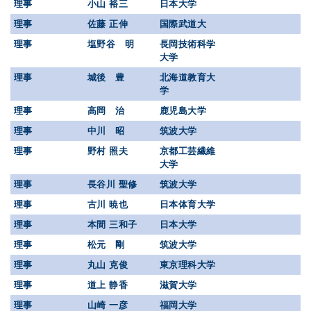
理事
小山 裕三
日本大学
理事
佐藤 正伸
国際武道大
理事
塩野谷 明
長岡技術科学
大学
理事
城後 豊
北海道教育大
学
理事
高岡 治
鹿児島大学
理事
中川 昭
筑波大学
理事
野村 照夫
京都工芸繊維
大学
理事
長谷川 聖修
筑波大学
理事
古川 暁也
日本体育大学
理事
本間 三和子
日本大学
理事
松元 剛
筑波大学
理事
丸山 克俊
東京理科大学
理事
道上 静香
滋賀大学
理事
山崎 一彦
福岡大学