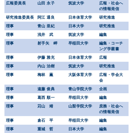
広報委員長
山田 永子
筑波大学
広報・社会へ
の情報発信
研究推進委員長
阿江 通良
日本体育大学
研究推進
理事
青山 亜紀
日本大学
研究推進
理事
浅井 武
筑波大学
編集
理事
射手矢 岬
早稲田大学
編集・コーチ
ング学叢書
理事
伊藤 雅充
日本体育大学
広報
理事
内山 治樹
筑波大学
研究推進
理事
梅林 薫
大阪体育大学
広報・学会大
会
理事
遠藤 俊典
青山学院大学
企画
理事
葛西 順一
早稲田大学
編集
理事
苅山 靖
山梨学院大学
庶務・社会へ
の情報発信
理事
倉石 平
早稲田大学
編集
理事
重城 哲
日本大学
編集