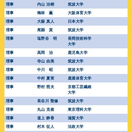
理事
内山 治樹
筑波大学
理事
梅林 薫
大阪体育大学
理事
大嶽 真人
日本大学
理事
尾縣 貢
筑波大学
理事
塩野谷 明
長岡技術科学
大学
理事
高岡 治
鹿児島大学
理事
寺山 由美
筑波大学
理事
中川 昭
筑波大学
理事
中村 夏実
鹿屋体育大学
理事
野村 照夫
京都工芸繊維
大学
理事
長谷川 聖修
筑波大学
理事
丸山 克俊
東京理科大学
理事
道上 静香
滋賀大学
理事
村木 征人
法政大学