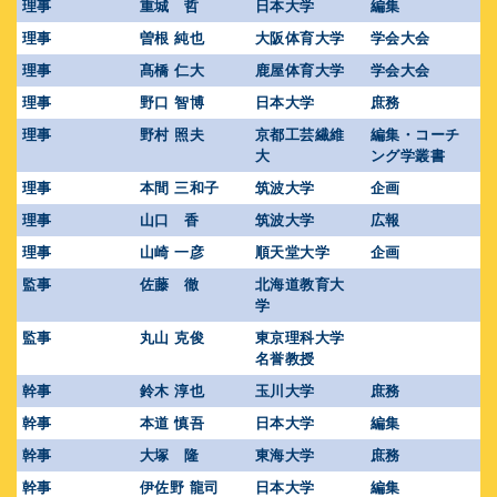
理事
重城 哲
日本大学
編集
理事
曽根 純也
大阪体育大学
学会大会
理事
髙橋 仁大
鹿屋体育大学
学会大会
理事
野口 智博
日本大学
庶務
理事
野村 照夫
京都工芸繊維
編集・コーチ
大
ング学叢書
理事
本間 三和子
筑波大学
企画
理事
山口 香
筑波大学
広報
理事
山崎 一彦
順天堂大学
企画
監事
佐藤 徹
北海道教育大
学
監事
丸山 克俊
東京理科大学
名誉教授
幹事
鈴木 淳也
玉川大学
庶務
幹事
本道 慎吾
日本大学
編集
幹事
大塚 隆
東海大学
庶務
幹事
伊佐野 龍司
日本大学
編集