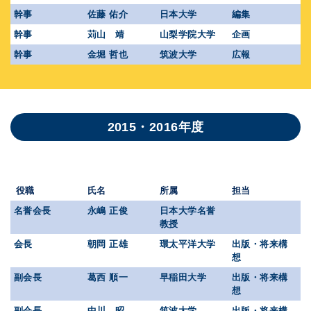
幹事
佐藤 佑介
日本大学
編集
幹事
苅山 靖
山梨学院大学
企画
幹事
金堀 哲也
筑波大学
広報
2015・2016年度
役職
氏名
所属
担当
名誉会長
永嶋 正俊
日本大学名誉
教授
会長
朝岡 正雄
環太平洋大学
出版・将来構
想
副会長
葛西 順一
早稲田大学
出版・将来構
想
副会長
中川 昭
筑波大学
出版・将来構