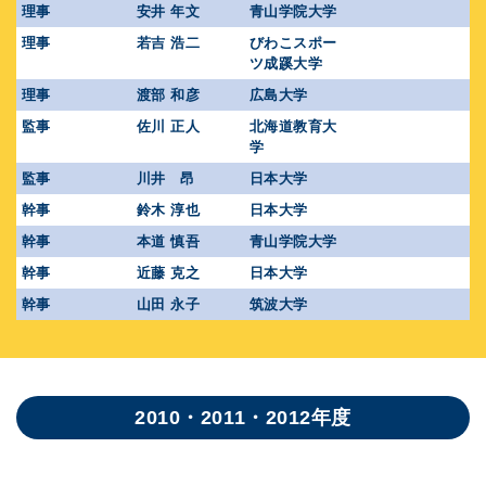
理事
安井 年文
青山学院大学
理事
若吉 浩二
びわこスポー
ツ成蹊大学
理事
渡部 和彦
広島大学
監事
佐川 正人
北海道教育大
学
監事
川井 昂
日本大学
幹事
鈴木 淳也
日本大学
幹事
本道 慎吾
青山学院大学
幹事
近藤 克之
日本大学
幹事
山田 永子
筑波大学
2010・2011・2012年度