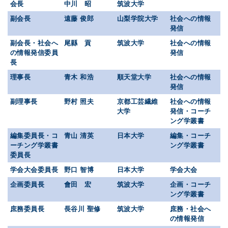
会長
中川 昭
筑波大学
副会長
遠藤 俊郎
山梨学院大学
社会への情報
発信
副会長・社会へ
尾縣 貢
筑波大学
社会への情報
の情報発信委員
発信
長
理事長
青木 和浩
順天堂大学
社会への情報
発信
副理事長
野村 照夫
京都工芸繊維
社会への情報
大学
発信・コーチ
ング学叢書
編集委員長・コ
青山 清英
日本大学
編集・コーチ
ーチング学叢書
ング学叢書
委員長
学会大会委員長
野口 智博
日本大学
学会大会
企画委員長
會田 宏
筑波大学
企画・コーチ
ング学叢書
庶務委員長
長谷川 聖修
筑波大学
庶務・社会へ
の情報発信