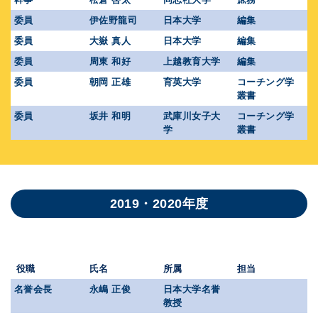
委員
伊佐野龍司
日本大学
編集
委員
大嶽 真人
日本大学
編集
委員
周東 和好
上越教育大学
編集
委員
朝岡 正雄
育英大学
コーチング学
叢書
委員
坂井 和明
武庫川女子大
コーチング学
学
叢書
2019・2020年度
役職
氏名
所属
担当
名誉会長
永嶋 正俊
日本大学名誉
教授