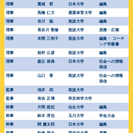
理事
重城 哲
日本大学
編集
理事
髙橋 仁大
鹿屋体育大学
編集
理事
谷川 聡
筑波大学
編集
理事
長谷川 聖修
筑波大学
庶務・広報
理事
本間 三和子
筑波大学
編集・ コーチ
ング学叢書
理事
前村 公彦
筑波大学
編集
理事
森丘 保典
日本大学
社会への情報
発信
理事
山口 香
筑波大学
社会への情報
発信
監事
浅井 武
筑波大学
監事
有吉 正博
帝京科学大学
幹事
片岡 悠妃
仙台大学
編集
幹事
鈴木 淳也
玉川大学
学会大会
幹事
関 慶太郎
日本大学
編集
幹事
松倉 啓太
同志社大学
庶務