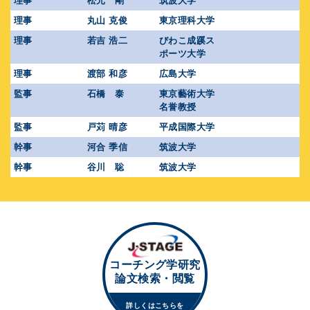
理事
松元 剛
筑波大学
理事
丸山 克俊
東京理科大学
理事
若吉 浩二
びわこ成蹊ス
ポーツ大学
理事
渡部 和彦
広島大学
監事
石橋 泰
東京藝術大学
名誉教授
監事
戸苅 晴彦
平成国際大学
幹事
河合 季信
筑波大学
幹事
谷川 聡
筑波大学
コーチング学研究
論文検索・閲覧
詳しくはこちらを