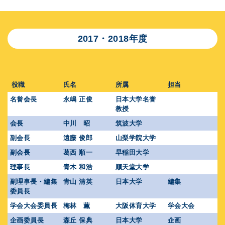
2017・2018年度
役職
氏名
所属
担当
名誉会長
永嶋 正俊
日本大学名誉
教授
会長
中川 昭
筑波大学
副会長
遠藤 俊郎
山梨学院大学
副会長
葛西 順一
早稲田大学
理事長
青木 和浩
順天堂大学
副理事長・編集
青山 清英
日本大学
編集
委員長
学会大会委員長
梅林 薫
大阪体育大学
学会大会
企画委員長
森丘 保典
日本大学
企画