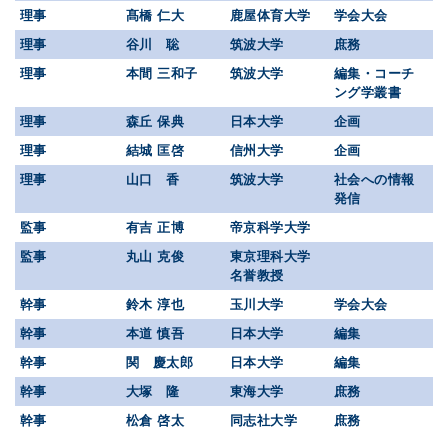
理事
髙橋 仁大
鹿屋体育大学
学会大会
理事
谷川 聡
筑波大学
庶務
理事
本間 三和子
筑波大学
編集・コーチ
ング学叢書
理事
森丘 保典
日本大学
企画
理事
結城 匡啓
信州大学
企画
理事
山口 香
筑波大学
社会への情報
発信
監事
有吉 正博
帝京科学大学
監事
丸山 克俊
東京理科大学
名誉教授
幹事
鈴木 淳也
玉川大学
学会大会
幹事
本道 慎吾
日本大学
編集
幹事
関 慶太郎
日本大学
編集
幹事
大塚 隆
東海大学
庶務
幹事
松倉 啓太
同志社大学
庶務