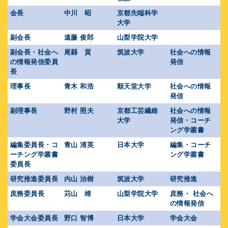
会長
中川 昭
京都先端科学
大学
副会長
遠藤 俊郎
山梨学院大学
副会長・社会へ
尾縣 貢
筑波大学
社会への情報
の情報発信委員
発信
長
理事長
青木 和浩
順天堂大学
社会への情報
発信
副理事長
野村 照夫
京都工芸繊維
社会への情報
大学
発信・コーチ
ング学叢書
編集委員長・コ
青山 清英
日本大学
編集・コーチ
ーチング学叢書
ング学叢書
委員長
研究推進委員長
内山 治樹
筑波大学
研究推進
庶務委員長
苅山 靖
山梨学院大学
庶務・ 社会へ
の情報発信
学会大会委員長
野口 智博
日本大学
学会大会