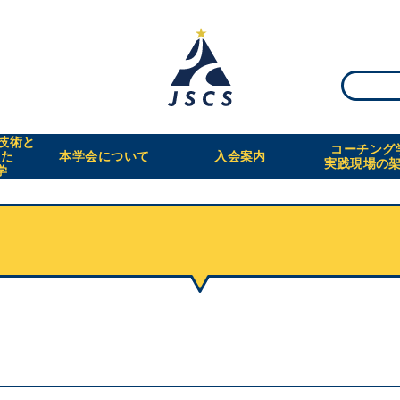
・技術と
コーチング
えた
本学会について
入会案内
実践現場の
学