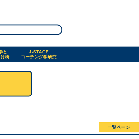
学と
J-STAGE
架け橋
コーチング学研究
一覧ページ